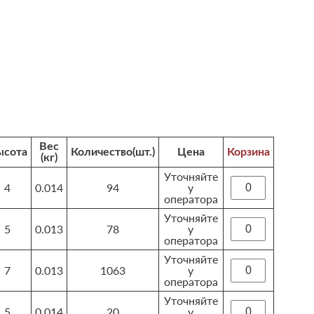
Вес
ысота
Количество(шт.)
Цена
Корзина
(кг)
Уточняйте
4
0.014
94
у
оператора
Уточняйте
5
0.013
78
у
оператора
Уточняйте
7
0.013
1063
у
оператора
Уточняйте
5
0.014
20
у