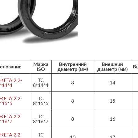
Марка
Внутренний
Внешний
енование
В
ISO
диаметр (мм)
диаметр (мм)
ЕТА 2.2-
TC
8
14
*14*4
8*14*4
ЕТА 2.2-
TC
8
15
*15*5
8*15*5
ЕТА 2.2-
TC
8
16
*16*7
8*16*7
ЕТА 2.2-
TC
10
17