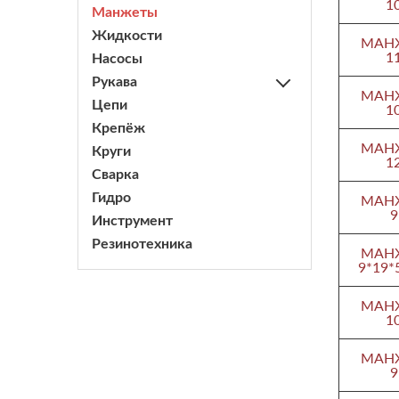
1
Манжеты
Жидкости
МАНЖ
1
Насосы
Рукава
МАНЖ
Цепи
1
Крепёж
МАНЖ
Круги
1
Сварка
Гидро
МАНЖ
9
Инструмент
Резинотехника
МАНЖ
9*19*5
МАНЖ
1
МАНЖ
9