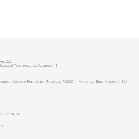
мн. 215
Большой Тростенец, ул. Западная, 41.
ное общество Республика Беларусь, 220002, г. Минск, ул. Веры Хоружей, 31А
29) 657-46-96
-57