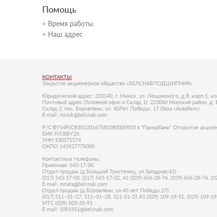
Помощь
Время работы
Наш адрес
КОНТАКТЫ
Закрытое акционерное общество «БЕЛСНАБПОДШИПНИК»
Юридический адрес: 220140, г. Минск, ул. Лещинского, д.8, корп.1, ко
Почтовый адрес (Головной офис и Склад 1): 223060 Минский район, д. 
Склад 2: пос. Боровляны, ул. 40Лет Победы, 17 (база «Аквабел»)
E-mail: minsk@belsnab.com
Р/С BY54PJCB30120167581080000933 в "Приорбанк" Открытое акционер
БИК PJCBBY2X
УНН 100371574
ОКПО 145927775000
Контактные телефоны:
Приёмная: 543-17-00
Отдел продаж (д.Большой Тростенец, ул.Западная,41):
(017) 543-17-03, (017) 543-17-02, А1 (029) 656-28-74, (029) 656-28-74, (0
E-mail: mnata@belsnab.com
Отдел продаж (д.Боровляны, ул.40 лет Победы,17):
(017) 511–31–27, 511–31–28, 511-31-25 А1 (029) 109-19-51, (029) 109-19
МТС (029) 503-35-91
E-mail: 1091951@belsnab.com