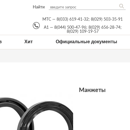
Найти
МТС —
8(033) 619-41-32
;
8(029) 503-35-91
А1 —
8(044) 500-47-96
;
8(029) 656-28-74
;
8(029) 109-19-57
в
Хит
Официальные документы
Манжеты