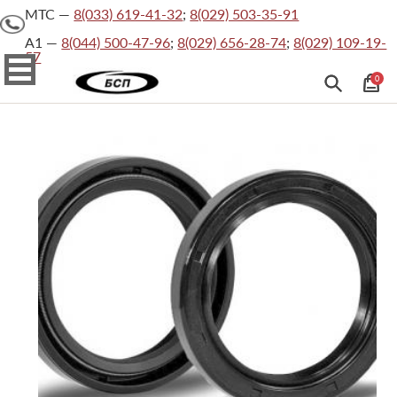
МТС —
8(033) 619-41-32
;
8(029) 503-35-91
На
главную
А1 —
8(044) 500-47-96
;
8(029) 656-28-74
;
8(029) 109-19-
57
Каталог товаров
О
0
компании
Каталог
товаров
Хит
Официальные
документы
Сертификаты
Контакты