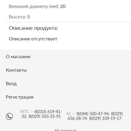
Внешний диаметр (мм):
20
Высота:
5
Описание продукта:
Описание отсутствует
О магазине
Контакты
Вход
Регистрация
МТС —
8(033) 619-41-
А1 —
8(044) 500-47-96
;
8(029)
32
;
8(029) 503-35-91
656-28-74
;
8(029) 109-19-57
На главную