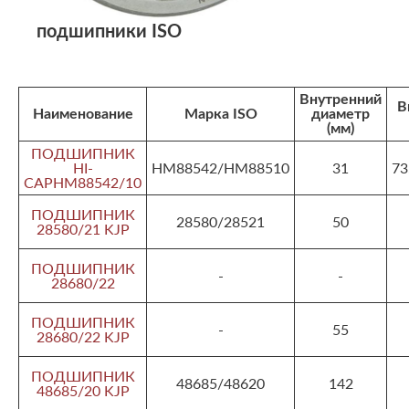
подшипники ISO
Внутренний
В
Наименование
Марка ISO
диаметр
(мм)
ПОДШИПНИК
HI-
HM88542/HM88510
31
73
CAPHM88542/10
ПОДШИПНИК
28580/28521
50
28580/21 KJP
ПОДШИПНИК
-
-
28680/22
ПОДШИПНИК
-
55
28680/22 KJP
ПОДШИПНИК
48685/48620
142
48685/20 KJP