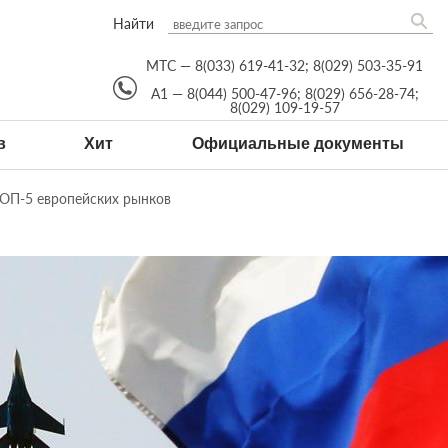
Найти
МТС —
8(033) 619-41-32
;
8(029) 503-35-91
А1 —
8(044) 500-47-96
;
8(029) 656-28-74
;
8(029) 109-19-57
в
Хит
Официальные документы
ТОП-5 европейских рынков