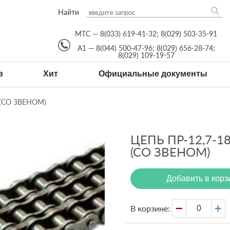
Найти
МТС —
8(033) 619-41-32
;
8(029) 503-35-91
А1 —
8(044) 500-47-96
;
8(029) 656-28-74
;
8(029) 109-19-57
в
Хит
Официальные документы
 (СО ЗВЕНОМ)
ЦЕПЬ ПР-12,7-1
(СО ЗВЕНОМ)
Добавить в корз
В корзине: