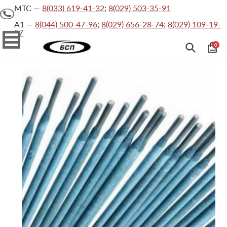
МТС —
8(033) 619-41-32
;
8(029) 503-35-91
На
главную
А1 —
8(044) 500-47-96
;
8(029) 656-28-74
;
8(029) 109-19-
57
Каталог товаров
О
0
компании
Каталог
товаров
Хит
Официальные
документы
Сертификаты
Контакты