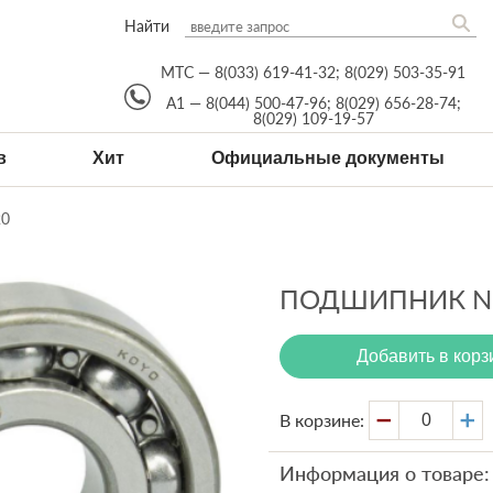
Найти
МТС —
8(033) 619-41-32
;
8(029) 503-35-91
А1 —
8(044) 500-47-96
;
8(029) 656-28-74
;
8(029) 109-19-57
в
Хит
Официальные документы
0
ПОДШИПНИК NK
Добавить в корз
В корзине:
Информация о товаре: