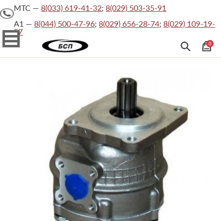
МТС —
8(033) 619-41-32
;
8(029) 503-35-91
На
главную
А1 —
8(044) 500-47-96
;
8(029) 656-28-74
;
8(029) 109-19-
57
Каталог товаров
О
0
компании
Каталог
товаров
Хит
Официальные
документы
Сертификаты
Контакты