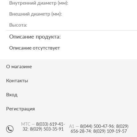
Внутренний диаметр (мм):
Внешний диаметр (мм):
Высота:
Описание продукта:
Описание отсутствует
О магазине
Контакты
Вход
Регистрация
МТС —
8(033) 619-41-
А1 —
8(044) 500-47-96
;
8(029)
32
;
8(029) 503-35-91
656-28-74
;
8(029) 109-19-57